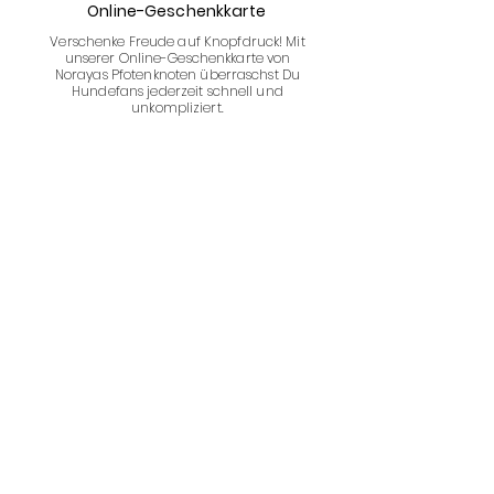
Online-Geschenkkarte
Verschenke Freude auf Knopfdruck! Mit
unserer Online-Geschenkkarte von
Norayas Pfotenknoten überraschst Du
Hundefans jederzeit schnell und
unkompliziert.
Unser Partner
Unsere Bezahlarten
Unsere Vorteile
Individuelle Beratung
Bonusprogramm
Versandkostenfrei ab 150 € (DE)
Flexible Bezahlarten