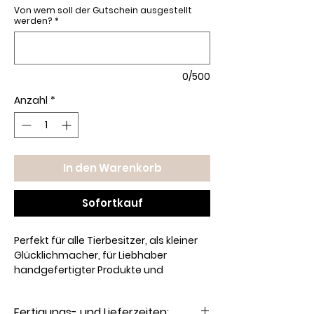
Von wem soll der Gutschein ausgestellt
werden?
*
0/500
Anzahl
*
In den Warenkorb
Sofortkauf
Perfekt für alle Tierbesitzer, als kleiner
Glücklichmacher, für Liebhaber
handgefertigter Produkte und
Shopping-Fans: Dieser
Geschenkgutschein kann mit einer
Fertigungs- und Lieferzeiten:
festen Wertstufe aufgeladen und