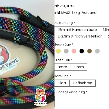
Sale-
ab
39,00€
Preis
inkl. MwSt.
|
zzgl. Versand
Ausführung
*
1.5m mit Handschlaufe
1.5
2-2.3m 3-fach verstellbar
Beschläge
*
Breite Tau
*
8mm
10mm
Takelung
*
Glatt
Geflochten
Hundegewicht in kg
*