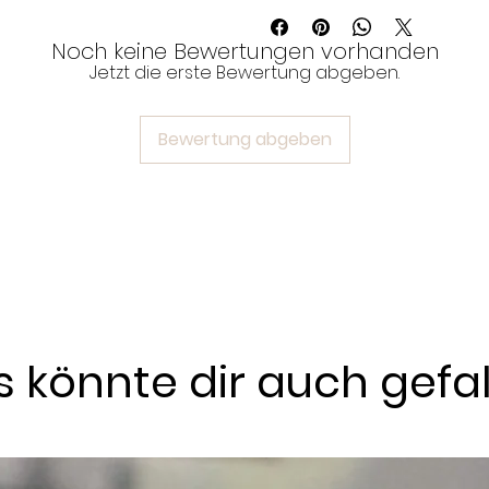
im Wäschesäckchen, um die
Informationen zu den Fertigungs
Trocknen:
Paracord und Tau i
unter:
Zahlung & Versand
Noch keine Bewertungen vorhanden
schnell. Nach Salzwasserkon
um Ringe und Verschlüsse zu
Jetzt die erste Bewertung abgeben.
Verfärbungen:
Seltene Verfä
Maschinenwäsche entfernt 
Bewertung abgeben
 könnte dir auch gefa