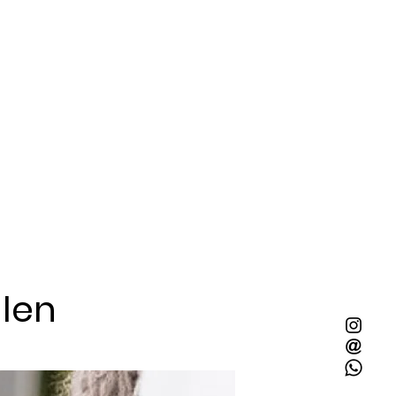
 Beschläge zu schonen.
- und Lieferzeiten findest du
st pflegeleicht und trocknet
takt mit klarem Wasser abspülen,
 schützen.
rbungen können durch eine
werden.
llen
Mit 2x Quietschie