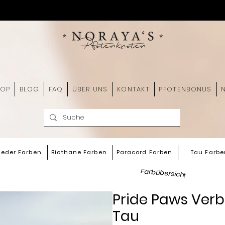
HOP
BLOG
FAQ
ÜBER UNS
KONTAKT
PFOTENBONUS
leder Farben
Biothane Farben
Paracord Farben
Tau Farbe
Farbübersicht
Pride Paws Verb
Tau