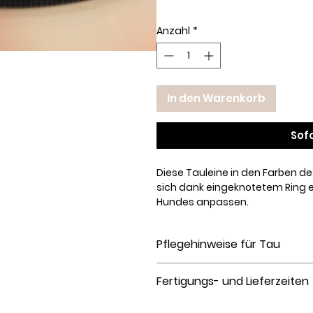
Anzahl
*
In den Warenkorb
Sof
Diese Tauleine in den Farben 
sich dank eingeknotetem Ring e
Hundes anpassen.
Unser Tau ist wasser- und schmu
Pflegehinweise für Tau
Wir verwenden nur zuverlässige K
Varainten verfügbar: Gerade ode
Paracord bzw. Tauprodukte sind
Fertigungs- und Lieferzeiten
lange halten, beachte bitte fol
Waschen:
Einfache Reinigun
Dieser Artikel wird individuell f