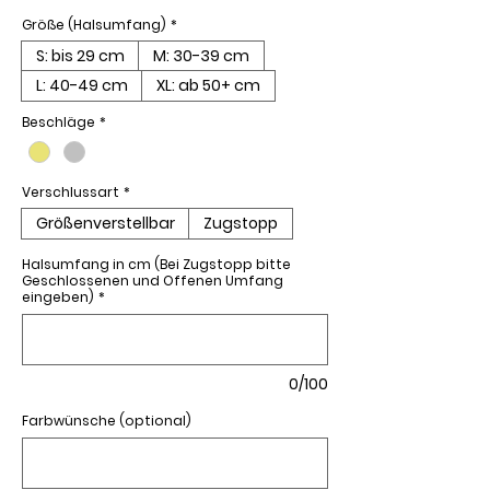
Größe (Halsumfang)
*
S: bis 29 cm
M: 30-39 cm
L: 40-49 cm
XL: ab 50+ cm
Beschläge
*
Verschlussart
*
Größenverstellbar
Zugstopp
Halsumfang in cm (Bei Zugstopp bitte
Geschlossenen und Offenen Umfang
eingeben)
*
0/100
Farbwünsche (optional)