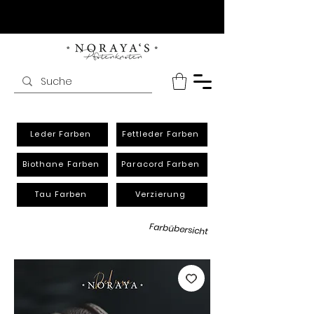
Leder Farben
Fettleder Farben
Biothane Farben
Paracord Farben
Tau Farben
Verzierung
Farbübersicht