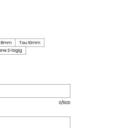
u 8mm
Tau 10mm
ane 2-lagig
0/500