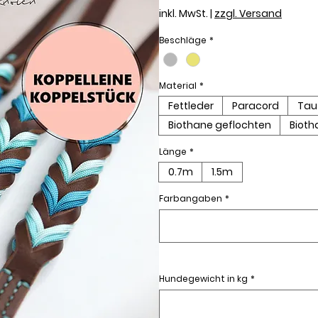
Preis
inkl. MwSt.
|
zzgl. Versand
Beschläge
*
Material
*
Fettleder
Paracord
Ta
Biothane geflochten
Bioth
Länge
*
0.7m
1.5m
Farbangaben
*
Hundegewicht in kg
*