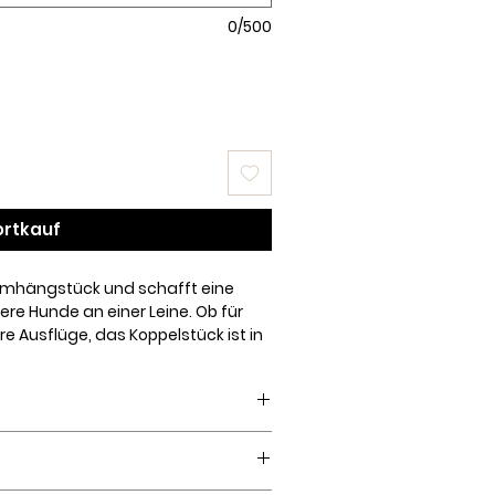
0/500
ortkauf
Umhängstück und schafft eine
re Hunde an einer Leine. Ob für
e Ausflüge, das Koppelstück ist in
nd 1,5 m) erhältlich und fügt sich
ngstück
separat erworben werden
reit):
Reinige mit einem feuchten
eine zu erhalten.
el. Keine Scheuermittel
 Schimmel zu vermeiden.