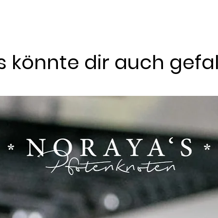
Paracord:
Kombiniere bis zu 
einzigartigen Look.
Fettleder:
Wähle eine Fettled
Paracordfarben sowie maxim
besonderen Akzent.
 könnte dir auch gefa