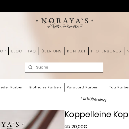
HOP
BLOG
FAQ
ÜBER UNS
KONTAKT
PFOTENBONUS
leder Farben
Biothane Farben
Paracord Farben
Tau Farbe
Farbübersicht
Koppelleine Kop
Sale-
ab
20,00€