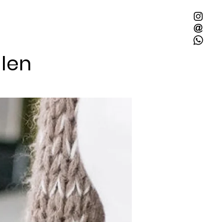
4 Paracordfarben für deinen
erfarbe und ergänze bis zu 4
al eine Verzierungsschnur für den
llen
Mit 2x Quietschie