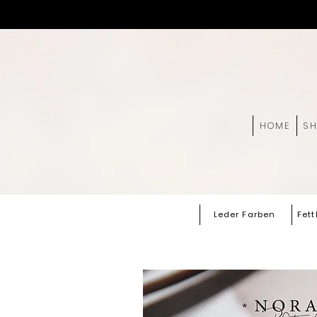
HOME
S
Leder Farben
Fett