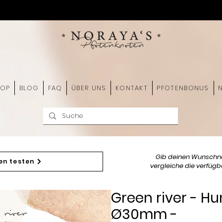
HOP
BLOG
FAQ
ÜBER UNS
KONTAKT
PFOTENBONUS
Gib deinen Wunschn
en testen
vergleiche die verfügba
Green river - 
Ø30mm -