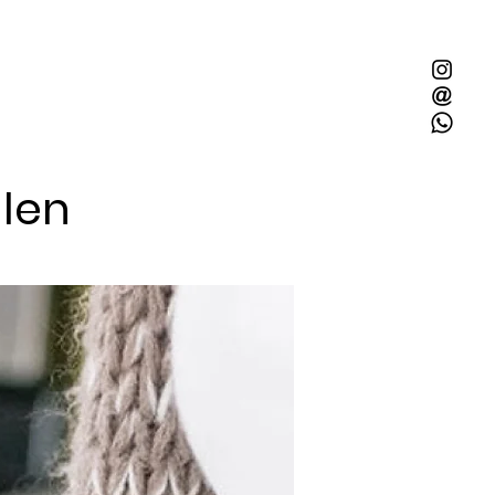
llen
Mit 2x Quietschie