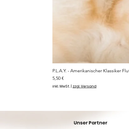
P.L.A.Y. - Amerikanischer Klassiker Flu
Preis
5,50 €
inkl. MwSt.
|
zzgl. Versand
Unser Partner