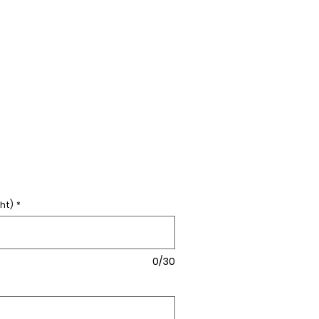
ht)
*
0/30