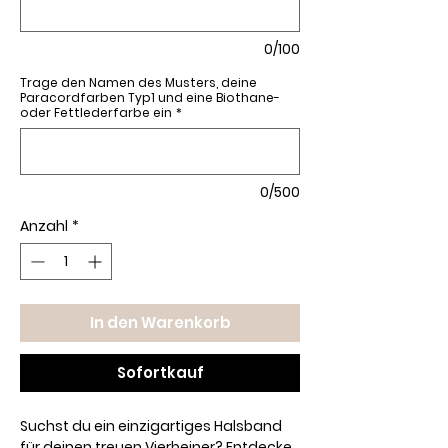
0/100
Trage den Namen des Musters, deine
Paracordfarben Typ1 und eine Biothane-
oder Fettlederfarbe ein
*
0/500
Anzahl
*
In den Warenkorb
Sofortkauf
Suchst du ein einzigartiges Halsband
für deinen treuen Vierbeiner?
Entdecke