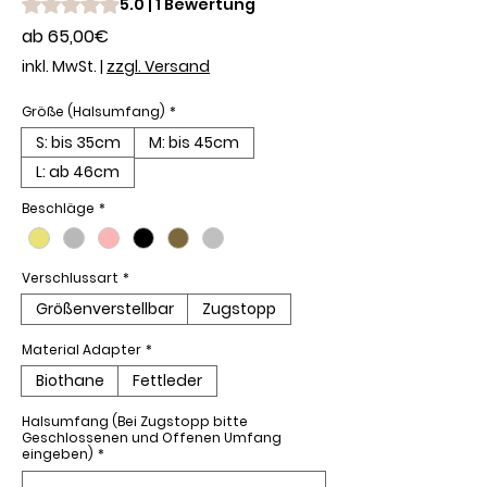
Das Rating beträgt 5.0 von fünf Sternen, basierend auf 1 Be
5.0 | 1 Bewertung
Sale-
ab
65,00€
Preis
inkl. MwSt.
|
zzgl. Versand
Größe (Halsumfang)
*
S: bis 35cm
M: bis 45cm
L: ab 46cm
Beschläge
*
Verschlussart
*
Größenverstellbar
Zugstopp
Material Adapter
*
Biothane
Fettleder
Halsumfang (Bei Zugstopp bitte
Geschlossenen und Offenen Umfang
eingeben)
*