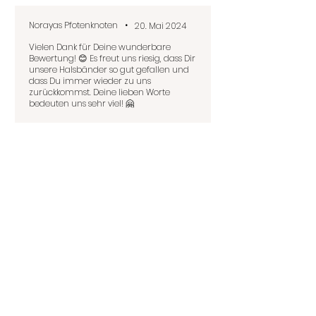
Wichtige Infos zur Bestellung:
Norayas Pfotenknoten
•
20. Mai 2024
Um die Bestellung auszuführen,
Vielen Dank für Deine wunderbare
benötigst du den Halsumfang deines
Bewertung! 😊 Es freut uns riesig, dass Dir
Vierbeiners. Nicht sicher wie du richtig
unsere Halsbänder so gut gefallen und
misst? Unser Blogbeitrag:
Der perfekte
dass Du immer wieder zu uns
Sitz: Halsumfang am Hund richtig
zurückkommst. Deine lieben Worte
bedeuten uns sehr viel! 🤗
messen
, kann dir sicherlich
weiterhelfen. Bei Messfehlern können
wir leider keine Haftung übernehmen.
Vervollständige dein Set:
Füge auch
Das könnte dir
deine
"Perfect Match"-Hundemarke
auch gefallen
hinzu, um das Set komplett zu machen.
Mit Giggle Stick