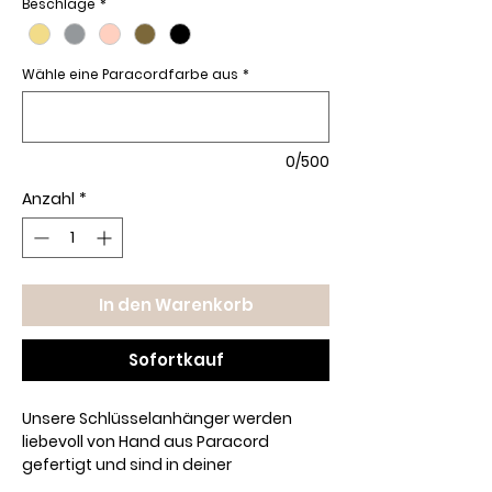
Beschläge
*
Wähle eine Paracordfarbe aus
*
0/500
Anzahl
*
In den Warenkorb
Sofortkauf
Unsere Schlüsselanhänger werden
liebevoll von Hand aus Paracord
gefertigt und sind in deiner
Wunschfarbe erhältlich.