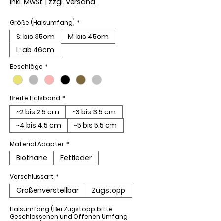
inkl. MwSt.
|
zzgl. Versand
Größe (Halsumfang)
*
S: bis 35cm
M: bis 45cm
L: ab 46cm
Beschläge
*
Breite Halsband
*
~2 bis 2.5 cm
~3 bis 3.5 cm
~4 bis 4.5 cm
~5 bis 5.5 cm
Material Adapter
*
Biothane
Fettleder
Verschlussart
*
Größenverstellbar
Zugstopp
Halsumfang (Bei Zugstopp bitte
Geschlossenen und Offenen Umfang