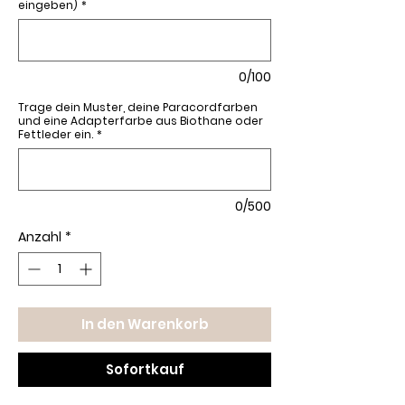
eingeben)
*
0/100
Trage dein Muster, deine Paracordfarben
und eine Adapterfarbe aus Biothane oder
Fettleder ein.
*
0/500
Anzahl
*
In den Warenkorb
Sofortkauf