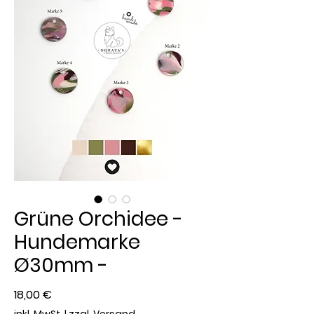
Grüne Orchidee -
Hundemarke
Ø30mm -
Preis
18,00 €
inkl. MwSt.
|
zzgl. Versand