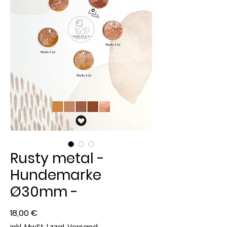
Rusty metal -
Hundemarke
Ø30mm -
Preis
18,00 €
inkl. MwSt.
|
zzgl. Versand