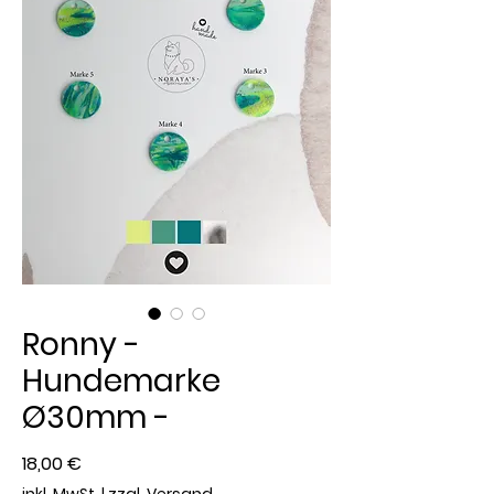
Ronny -
Hundemarke
Ø30mm -
Preis
18,00 €
inkl. MwSt.
|
zzgl. Versand