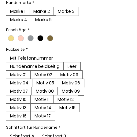
Hundemarke
*
Marke 1
Marke 2
Marke 3
Marke 4
Marke 5
Beschläge
*
Rückseite
*
Mit Telefonnummer
Hundename beidseitig
Leer
Motiv 01
Motiv 02
Motiv 03
Motiv 04
Motiv 05
Motiv 06
Motiv 07
Motiv 08
Motiv 09
Motiv 10
Motiv 11
Motiv 12
Motiv 13
Motiv 14
Motiv 15
Motiv 16
Motiv 17
Schriftart für Hundename
*
Schriftart A
Schriftart B