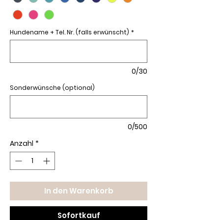
Hundename + Tel. Nr. (falls erwünscht)
*
0/30
Sonderwünsche (optional)
0/500
Anzahl
*
In den Warenkorb
Sofortkauf