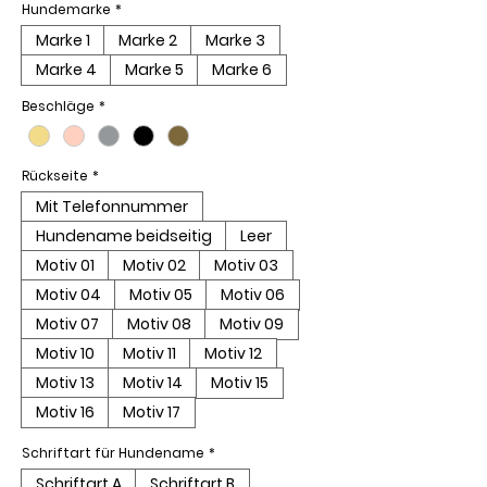
Hundemarke
*
Marke 1
Marke 2
Marke 3
Marke 4
Marke 5
Marke 6
Beschläge
*
Rückseite
*
Mit Telefonnummer
Hundename beidseitig
Leer
Motiv 01
Motiv 02
Motiv 03
Motiv 04
Motiv 05
Motiv 06
Motiv 07
Motiv 08
Motiv 09
Motiv 10
Motiv 11
Motiv 12
Motiv 13
Motiv 14
Motiv 15
Motiv 16
Motiv 17
Schriftart für Hundename
*
Schriftart A
Schriftart B