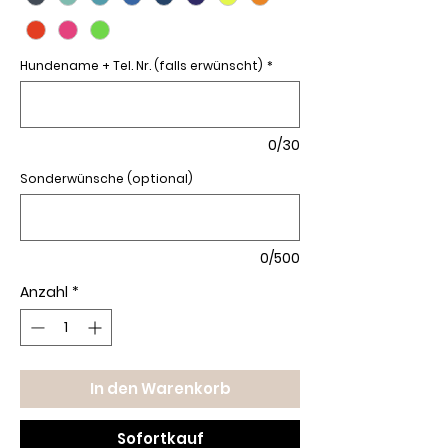
Hundename + Tel. Nr. (falls erwünscht)
*
0/30
Sonderwünsche (optional)
0/500
Anzahl
*
In den Warenkorb
Sofortkauf