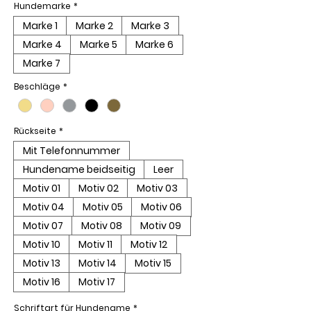
Hundemarke
*
Marke 1
Marke 2
Marke 3
Marke 4
Marke 5
Marke 6
Marke 7
Beschläge
*
Rückseite
*
Mit Telefonnummer
Hundename beidseitig
Leer
Motiv 01
Motiv 02
Motiv 03
Motiv 04
Motiv 05
Motiv 06
Motiv 07
Motiv 08
Motiv 09
Motiv 10
Motiv 11
Motiv 12
Motiv 13
Motiv 14
Motiv 15
Motiv 16
Motiv 17
Schriftart für Hundename
*