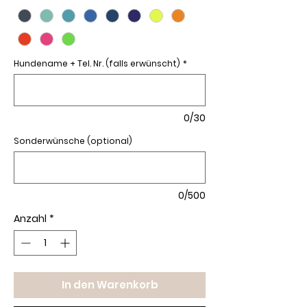
Hundename + Tel. Nr. (falls erwünscht)
*
0/30
Sonderwünsche (optional)
0/500
Anzahl
*
In den Warenkorb