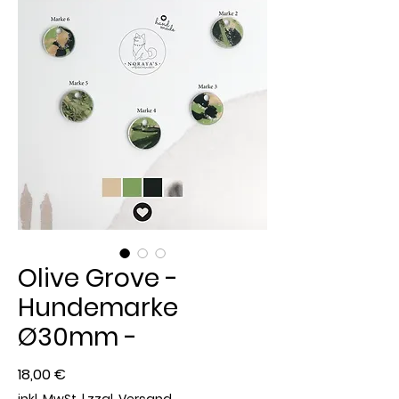
Olive Grove -
Hundemarke
Ø30mm -
Preis
18,00 €
inkl. MwSt.
|
zzgl. Versand