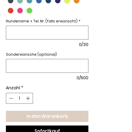
Hundename + Tel. Nr. (falls erwünscht)
*
0/30
Sonderwünsche (optional)
0/500
Anzahl
*
In den Warenkorb
Sofortkauf