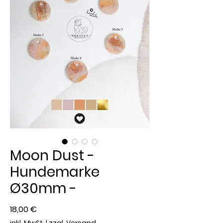
Moon Dust -
Hundemarke
Ø30mm -
Preis
18,00 €
inkl. MwSt.
|
zzgl. Versand