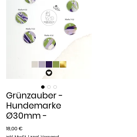
Grünzauber -
Hundemarke
Ø30mm -
Preis
18,00 €
inkl. MwSt.
|
zzgl. Versand