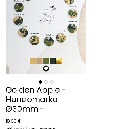
Golden Apple -
Hundemarke
Ø30mm -
Preis
18,00 €
inkl. MwSt.
|
zzgl. Versand