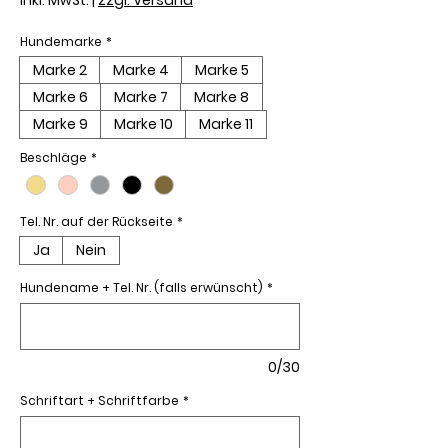
Hundemarke
*
Marke 2
Marke 4
Marke 5
Marke 6
Marke 7
Marke 8
Marke 9
Marke 10
Marke 11
Beschläge
*
Tel. Nr. auf der Rückseite
*
Ja
Nein
Hundename + Tel. Nr. (falls erwünscht)
*
0/30
Schriftart + Schriftfarbe
*