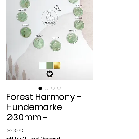
Forest Harmony -
Hundemarke
Ø30mm -
Preis
18,00 €
inkl. MwSt.
|
zzgl. Versand