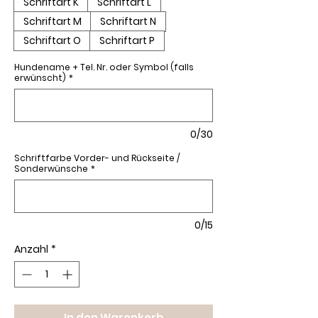
Schriftart K
Schriftart L
Schriftart M
Schriftart N
Schriftart O
Schriftart P
Hundename + Tel. Nr. oder Symbol (falls
erwünscht)
*
0/30
Schriftfarbe Vorder- und Rückseite /
Sonderwünsche
*
0/15
Anzahl
*
In den Warenkorb