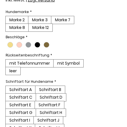
Hundemarke
*
Marke 2
Marke 3
Marke 7
Marke 8
Marke 12
Beschläge
*
Rückseitenbeschriftung
*
mit Telefonnummer
mit Symbol
leer
Schriftart für Hundename
*
Schriftart A
Schriftart B
Schriftart C
Schriftart D
Schriftart E
Schriftart F
Schriftart G
Schriftart H
Schriftart I
Schriftart J