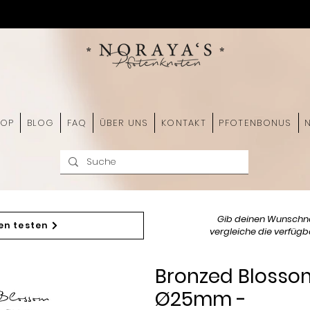
HOP
BLOG
FAQ
ÜBER UNS
KONTAKT
PFOTENBONUS
Gib deinen Wunschn
en testen
vergleiche die verfügba
Bronzed Blosso
Ø25mm -