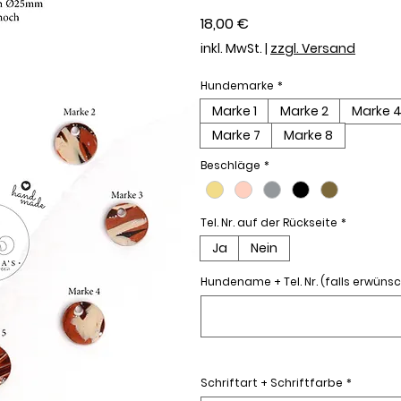
Preis
18,00 €
inkl. MwSt.
|
zzgl. Versand
Hundemarke
*
Marke 1
Marke 2
Marke 
Marke 7
Marke 8
Beschläge
*
Tel. Nr. auf der Rückseite
*
Ja
Nein
Hundename + Tel. Nr. (falls erwünsc
Schriftart + Schriftfarbe
*