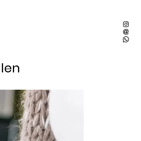
llen
Mit 2x Quietschie