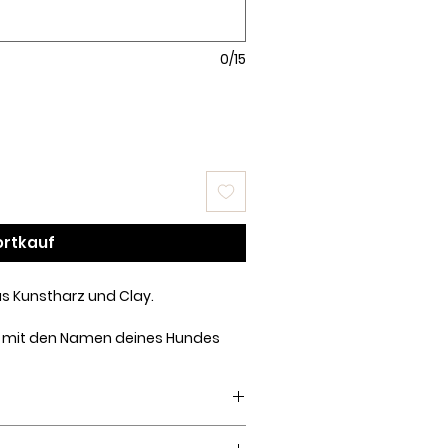
0/15
ortkauf
 Kunstharz und Clay.
ll mit den Namen deines Hundes
 der Rückseite auch die
ht werden.
können kleine Bläschen, Kratzer
t