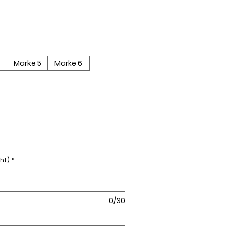
4
Marke 5
Marke 6
ht)
*
0/30