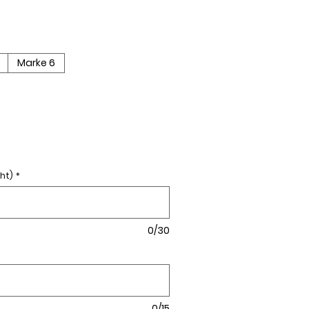
Marke 6
ht)
*
0/30
0/15