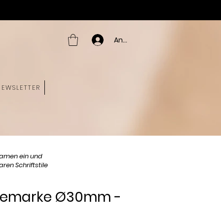
Anmelden
NEWSLETTER
amen ein und
ren Schriftstile
ndemarke Ø30mm -