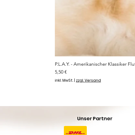
P.L.A.Y. - Amerikanischer Klassiker Flu
Preis
5,50 €
inkl. MwSt.
|
zzgl. Versand
Unser Partner