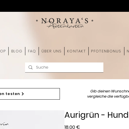
HOP
BLOG
FAQ
ÜBER UNS
KONTAKT
PFOTENBONUS
Gib deinen Wunschn
en testen
vergleiche die verfügba
Aurigrün - Hu
Preis
18,00 €