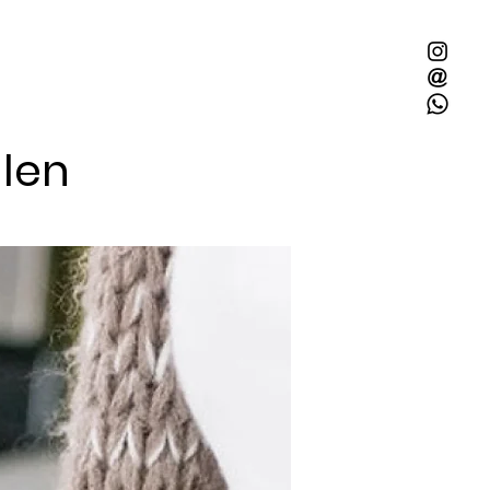
llen
Mit 2x Quietschie