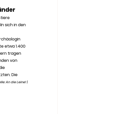
änder
tiere 
n sich in den 
rchäologin 
te etwa 1.400 
dern tragen 
enden von 
ie 
zten. Die 
lle: 
An die Leine! | 