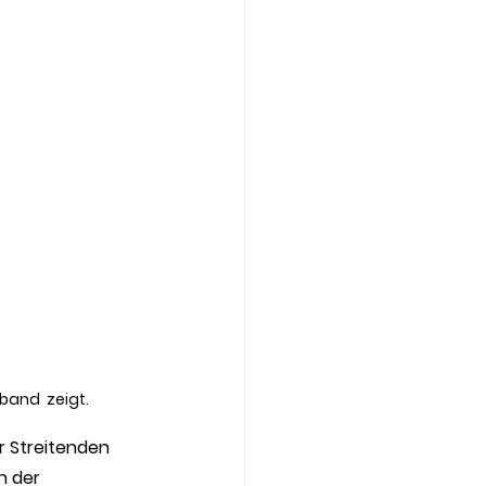
band  zeigt.
r Streitenden 
n der 