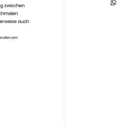
ng zwischen 
schmalen 
herweise auch 
erufen am 