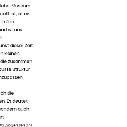
 Hebei Museum 
llt ist, ist ein 
 frühe 
nd ist aus 
e 
st dieser Zeit. 
n kleinen, 
, die zusammen 
buste Struktur 
anzupassen, 
ch die 
en. Es deutet 
 sondern auch 
es 
dia
 ,abgerufen am 