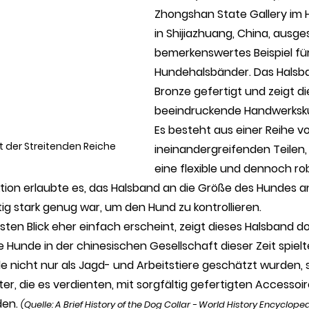
Zhongshan State Gallery im
in Shijiazhuang, China, ausgeste
bemerkenswertes Beispiel für
Hundehalsbänder. Das Halsba
Bronze gefertigt und zeigt di
beeindruckende Handwerkskun
Es besteht aus einer Reihe vo
t der Streitenden Reiche
ineinandergreifenden Teilen
eine flexible und dennoch ro
ktion erlaubte es, das Halsband an die Größe des Hundes 
ig stark genug war, um den Hund zu kontrollieren.
ten Blick eher einfach erscheint, zeigt dieses Halsband do
ie Hunde in der chinesischen Gesellschaft dieser Zeit spielt
de nicht nur als Jagd- und Arbeitstiere geschätzt wurden,
ter, die es verdienten, mit sorgfältig gefertigten Accessoir
en. 
(Quelle: 
A Brief History of the Dog Collar - World History Encyclope