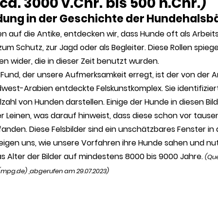
ca. 3000 v.Chr. bis 500 n.Chr.)
ung in der Geschichte der Hundehalsb
n auf die Antike, entdecken wir, dass Hunde oft als Arbeits
um Schutz, zur Jagd oder als Begleiter. Diese Rollen spiegel
n wider, die in dieser Zeit benutzt wurden.
Fund, der unsere Aufmerksamkeit erregt, ist der von der A
west-Arabien entdeckte Felskunstkomplex. Sie identifizier
ielzahl von Hunden darstellen. Einige der Hunde in diesen Bil
r Leinen, was darauf hinweist, dass diese schon vor taus
den. Diese Felsbilder sind ein unschätzbares Fenster in d
igen uns, wie unsere Vorfahren ihre Hunde sahen und nut
 Alter der Bilder auf mindestens 8000 bis 9000 Jahre. 
(Que
 (mpg.de)
 ,abgerufen am 29.07.2023)